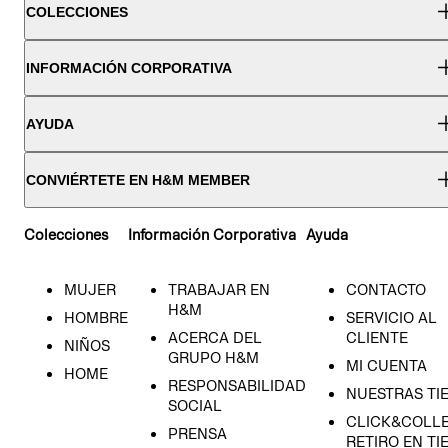
COLECCIONES
INFORMACIÓN CORPORATIVA
AYUDA
CONVIÉRTETE EN H&M MEMBER
Colecciones
Información Corporativa
Ayuda
MUJER
TRABAJAR EN
CONTACTO
H&M
HOMBRE
SERVICIO AL
ACERCA DEL
CLIENTE
NIÑOS
GRUPO H&M
MI CUENTA
HOME
RESPONSABILIDAD
NUESTRAS TI
SOCIAL
CLICK&COLLE
PRENSA
RETIRO EN TI