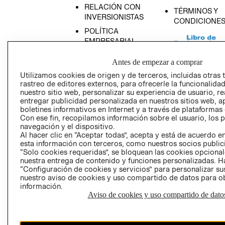
RELACIÓN CON
TÉRMINOS Y
INVERSIONISTAS
CONDICIONE
POLÍTICA
EMPRESARIAL
Antes de empezar a comprar
Utilizamos cookies de origen y de terceros, incluidas otras 
rastreo de editores externos, para ofrecerle la funcionalid
AVISO DE
nuestro sitio web, personalizar su experiencia de usuario, rea
PRIVACIDAD
entregar publicidad personalizada en nuestros sitios web, a
boletines informativos en Internet y a través de plataformas
GIFT CARD
Con ese fin, recopilamos información sobre el usuario, los 
navegación y el dispositivo.
AVISO DE COO
Al hacer clic en “Aceptar todas”, acepta y está de acuerdo
esta información con terceros, como nuestros socios publicit
“Solo cookies requeridas”, se bloquean las cookies opcionale
nuestra entrega de contenido y funciones personalizadas. H
“Configuración de cookies y servicios” para personalizar sus
nuestro aviso de cookies y uso compartido de datos para 
información.
Aviso de cookies y uso compartido de dato
Perú (S/)
CAMBIAR REGIÓN