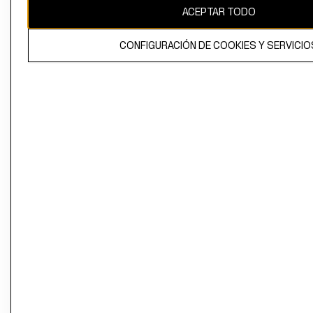
ACEPTAR TODO
CONFIGURACIÓN DE COOKIES Y SERVICIO
El contenido de esta página web está protegido por copyright y es
propiedad de H&M Hennes & Mauritz AB