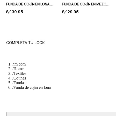
FUNDA DE COJÍN EN LONA ESTAMPADA
FUNDA DE COJÍN EN MEZCLA DE LINO
PRICE:
S/ 39.95
PRICE:
S/ 29.95
COMPLETA TU LOOK
hm.com
/
Home
/
Textiles
/
Cojines
/
Fundas
/
Funda de cojín en lona