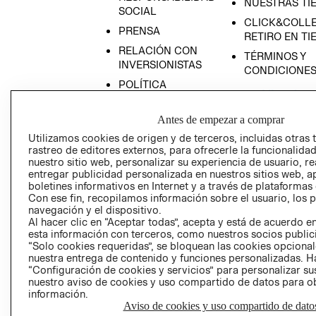
NUESTRAS TI
SOCIAL
CLICK&COLLE
PRENSA
RETIRO EN TI
RELACIÓN CON
TÉRMINOS Y
INVERSIONISTAS
CONDICIONE
POLÍTICA
EMPRESARIAL
Antes de empezar a comprar
Utilizamos cookies de origen y de terceros, incluidas otras 
rastreo de editores externos, para ofrecerle la funcionalid
nuestro sitio web, personalizar su experiencia de usuario, rea
AVISO DE
entregar publicidad personalizada en nuestros sitios web, a
PRIVACIDAD
boletines informativos en Internet y a través de plataformas
Con ese fin, recopilamos información sobre el usuario, los 
GIFT CARD
navegación y el dispositivo.
AVISO DE COO
Al hacer clic en “Aceptar todas”, acepta y está de acuerdo
esta información con terceros, como nuestros socios publicit
“Solo cookies requeridas”, se bloquean las cookies opcionale
nuestra entrega de contenido y funciones personalizadas. H
“Configuración de cookies y servicios” para personalizar sus
nuestro aviso de cookies y uso compartido de datos para 
información.
Aviso de cookies y uso compartido de dato