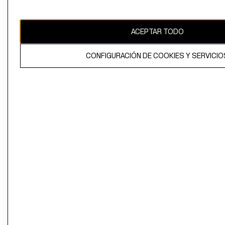
Perú (S/)
CAMBIAR REGIÓN
ACEPTAR TODO
CONFIGURACIÓN DE COOKIES Y SERVICIO
El contenido de esta página web está protegido por copyright y es
propiedad de H&M Hennes & Mauritz AB