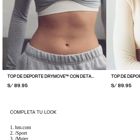
TOP DE DEPORTE DRYMOVE™ CON DETALLE GIRADO
PRICE:
S/ 89.95
PRICE:
S/ 89.95
COMPLETA TU LOOK
hm.com
/
Sport
/
Mujer