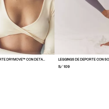
TOP DE DEPORTE DRYMOVE™ CON DETALLE GIRADO
LEGGINGS DE DEPORTE CON 
PRICE:
S/ 109