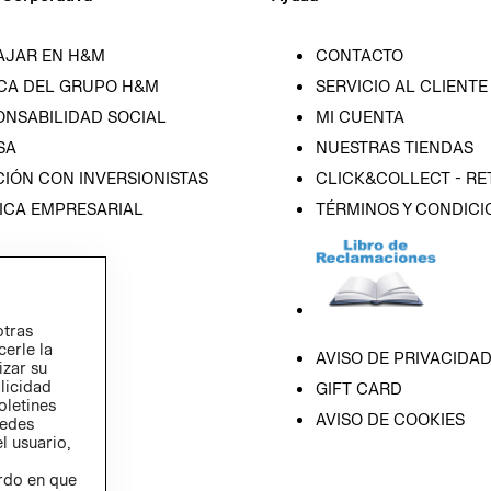
AJAR EN H&M
CONTACTO
CA DEL GRUPO H&M
SERVICIO AL CLIENTE
ONSABILIDAD SOCIAL
MI CUENTA
SA
NUESTRAS TIENDAS
IÓN CON INVERSIONISTAS
CLICK&COLLECT - RE
ICA EMPRESARIAL
TÉRMINOS Y CONDICI
otras
cerle la
AVISO DE PRIVACIDA
izar su
blicidad
GIFT CARD
oletines
AVISO DE COOKIES
redes
l usuario,
erdo en que