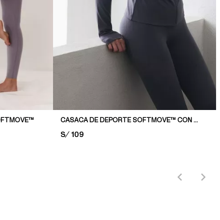
SOFTMOVE™
CASACA DE DEPORTE SOFTMOVE™ CON CIERRE
PRICE:
S/ 109