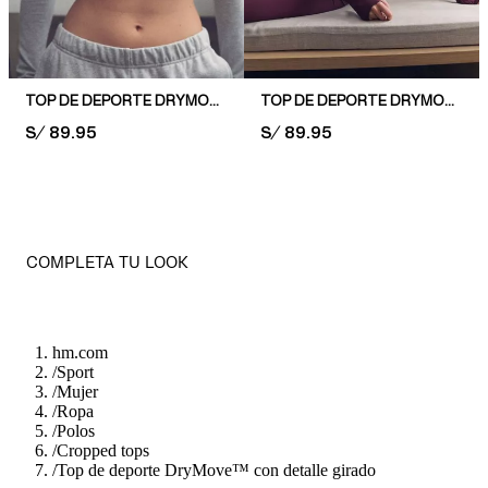
TOP DE DEPORTE DRYMOVE™ CON DETALLE GIRADO
TOP DE DEPORTE DRYMOVE™ CON DETALLE GIRADO
PRICE:
S/ 89.95
PRICE:
S/ 89.95
COMPLETA TU LOOK
hm.com
/
Sport
/
Mujer
/
Ropa
/
Polos
/
Cropped tops
/
Top de deporte DryMove™ con detalle girado