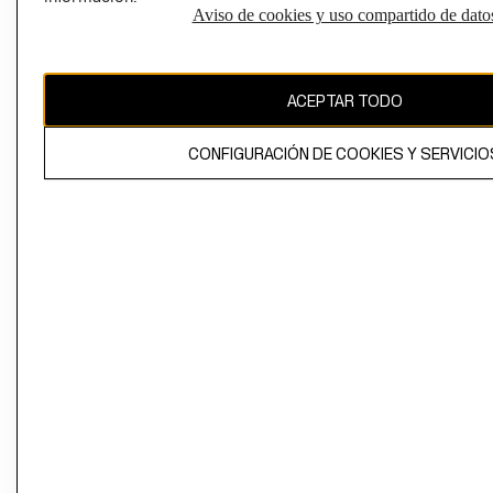
Aviso de cookies y uso compartido de dato
Perú (S/)
CAMBIAR REGIÓN
ACEPTAR TODO
CONFIGURACIÓN DE COOKIES Y SERVICIO
El contenido de esta página web está protegido por copyright y es
propiedad de H&M Hennes & Mauritz AB