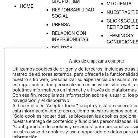
GRUPO H&M
MI CUENTA
HOME
RESPONSABILIDAD
NUESTRAS TI
SOCIAL
CLICK&COLLE
PRENSA
RETIRO EN TI
RELACIÓN CON
TÉRMINOS Y
INVERSIONISTAS
CONDICIONE
POLÍTICA
EMPRESARIAL
Antes de empezar a comprar
Utilizamos cookies de origen y de terceros, incluidas otras 
rastreo de editores externos, para ofrecerle la funcionalid
nuestro sitio web, personalizar su experiencia de usuario, rea
AVISO DE
entregar publicidad personalizada en nuestros sitios web, a
PRIVACIDAD
boletines informativos en Internet y a través de plataformas
Con ese fin, recopilamos información sobre el usuario, los 
GIFT CARD
navegación y el dispositivo.
Al hacer clic en “Aceptar todas”, acepta y está de acuerdo
AVISO DE COO
esta información con terceros, como nuestros socios publicit
“Solo cookies requeridas”, se bloquean las cookies opcionale
nuestra entrega de contenido y funciones personalizadas. H
“Configuración de cookies y servicios” para personalizar sus
nuestro aviso de cookies y uso compartido de datos para 
información.