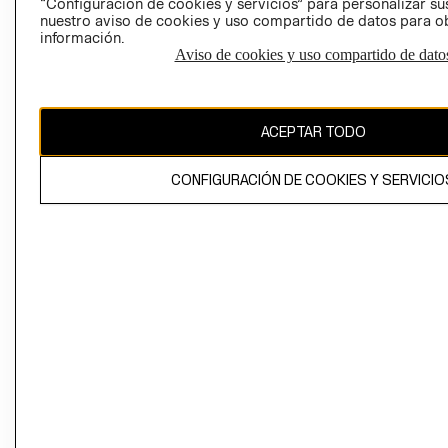
“Configuración de cookies y servicios” para personalizar sus
CAMBIAR REGIÓN
nuestro aviso de cookies y uso compartido de datos para 
información.
Aviso de cookies y uso compartido de dato
El contenido de esta página web está protegido por copyright y es
propiedad de H&M Hennes & Mauritz AB
ACEPTAR TODO
CONFIGURACIÓN DE COOKIES Y SERVICIO