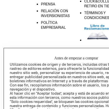
CLICK&COLLE
PRENSA
RETIRO EN TI
RELACIÓN CON
TÉRMINOS Y
INVERSIONISTAS
CONDICIONE
POLÍTICA
EMPRESARIAL
AVISO DE
PRIVACIDAD
Antes de empezar a comprar
GIFT CARD
Utilizamos cookies de origen y de terceros, incluidas otras 
rastreo de editores externos, para ofrecerle la funcionalid
AVISO DE COO
nuestro sitio web, personalizar su experiencia de usuario, rea
entregar publicidad personalizada en nuestros sitios web, a
boletines informativos en Internet y a través de plataformas
Con ese fin, recopilamos información sobre el usuario, los 
navegación y el dispositivo.
Al hacer clic en “Aceptar todas”, acepta y está de acuerdo
esta información con terceros, como nuestros socios publicit
“Solo cookies requeridas”, se bloquean las cookies opcionale
Perú (S/)
nuestra entrega de contenido y funciones personalizadas. H