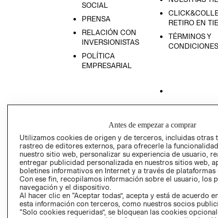
SOCIAL
CLICK&COLLE
PRENSA
RETIRO EN TI
RELACIÓN CON
TÉRMINOS Y
INVERSIONISTAS
CONDICIONE
POLÍTICA
EMPRESARIAL
AVISO DE
PRIVACIDAD
Antes de empezar a comprar
GIFT CARD
Utilizamos cookies de origen y de terceros, incluidas otras 
rastreo de editores externos, para ofrecerle la funcionalid
AVISO DE COO
nuestro sitio web, personalizar su experiencia de usuario, rea
entregar publicidad personalizada en nuestros sitios web, a
boletines informativos en Internet y a través de plataformas
Con ese fin, recopilamos información sobre el usuario, los 
navegación y el dispositivo.
Al hacer clic en “Aceptar todas”, acepta y está de acuerdo
esta información con terceros, como nuestros socios publicit
“Solo cookies requeridas”, se bloquean las cookies opcionale
Perú (S/)