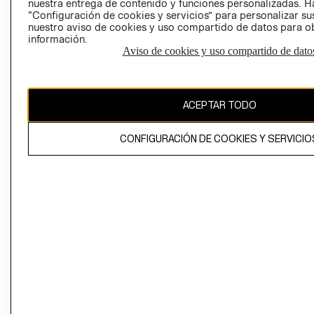
nuestra entrega de contenido y funciones personalizadas. H
“Configuración de cookies y servicios” para personalizar sus
CAMBIAR REGIÓN
nuestro aviso de cookies y uso compartido de datos para 
información.
Aviso de cookies y uso compartido de dato
El contenido de esta página web está protegido por copyright y es
propiedad de H&M Hennes & Mauritz AB
ACEPTAR TODO
CONFIGURACIÓN DE COOKIES Y SERVICIO