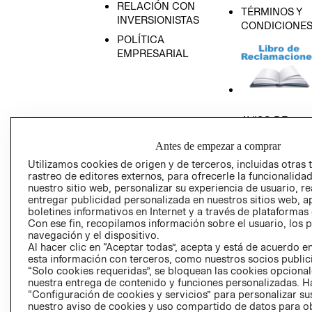
RELACIÓN CON
TÉRMINOS Y
INVERSIONISTAS
CONDICIONE
POLÍTICA
EMPRESARIAL
AVISO DE
PRIVACIDAD
Antes de empezar a comprar
GIFT CARD
Utilizamos cookies de origen y de terceros, incluidas otras 
AVISO DE COO
rastreo de editores externos, para ofrecerle la funcionalid
nuestro sitio web, personalizar su experiencia de usuario, rea
entregar publicidad personalizada en nuestros sitios web, a
boletines informativos en Internet y a través de plataformas
Con ese fin, recopilamos información sobre el usuario, los 
navegación y el dispositivo.
Al hacer clic en “Aceptar todas”, acepta y está de acuerdo
esta información con terceros, como nuestros socios publicit
Perú (S/)
“Solo cookies requeridas”, se bloquean las cookies opcionale
nuestra entrega de contenido y funciones personalizadas. H
“Configuración de cookies y servicios” para personalizar sus
CAMBIAR REGIÓN
nuestro aviso de cookies y uso compartido de datos para 