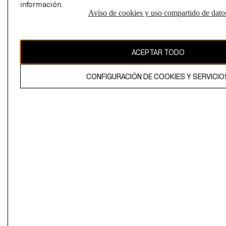
información.
Aviso de cookies y uso compartido de dato
El contenido de esta página web está protegido por copyright y es
propiedad de H&M Hennes & Mauritz AB
ACEPTAR TODO
CONFIGURACIÓN DE COOKIES Y SERVICIO