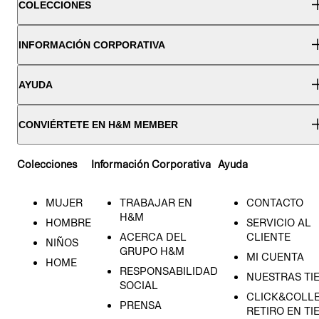
COLECCIONES
INFORMACIÓN CORPORATIVA
AYUDA
CONVIÉRTETE EN H&M MEMBER
Colecciones
Información Corporativa
Ayuda
MUJER
TRABAJAR EN
CONTACTO
H&M
HOMBRE
SERVICIO AL
ACERCA DEL
CLIENTE
NIÑOS
GRUPO H&M
MI CUENTA
HOME
RESPONSABILIDAD
NUESTRAS TI
SOCIAL
CLICK&COLLE
PRENSA
RETIRO EN TI