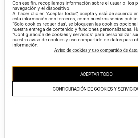
Con ese fin, recopilamos información sobre el usuario, los 
navegación y el dispositivo.
Al hacer clic en “Aceptar todas”, acepta y está de acuerdo
esta información con terceros, como nuestros socios publicit
“Solo cookies requeridas”, se bloquean las cookies opcionale
nuestra entrega de contenido y funciones personalizadas. H
Perú (S/)
“Configuración de cookies y servicios” para personalizar sus
nuestro aviso de cookies y uso compartido de datos para 
información.
CAMBIAR REGIÓN
Aviso de cookies y uso compartido de dato
El contenido de esta página web está protegido por copyright y es
ACEPTAR TODO
propiedad de H&M Hennes & Mauritz AB
CONFIGURACIÓN DE COOKIES Y SERVICIO