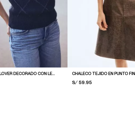
CHALECO PULLOVER DECORADO CON LENTEJUELAS
CHALECO TEJIDO EN PUNTO FI
PRICE:
S/ 59.95