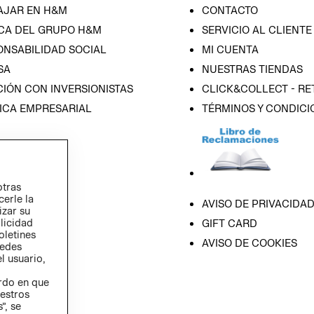
AJAR EN H&M
CONTACTO
CA DEL GRUPO H&M
SERVICIO AL CLIENTE
ONSABILIDAD SOCIAL
MI CUENTA
SA
NUESTRAS TIENDAS
IÓN CON INVERSIONISTAS
CLICK&COLLECT - RE
ICA EMPRESARIAL
TÉRMINOS Y CONDICI
otras
cerle la
AVISO DE PRIVACIDA
izar su
blicidad
GIFT CARD
oletines
AVISO DE COOKIES
redes
l usuario,
erdo en que
estros
”, se