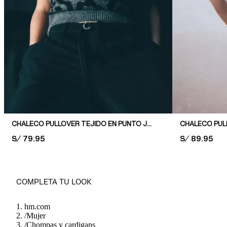
CHALECO PULLOVER TEJIDO EN PUNTO JACQUARD
PRICE:
S/ 79.95
PRICE:
S/ 89.95
COMPLETA TU LOOK
hm.com
/
Mujer
/
Chompas y cardigans