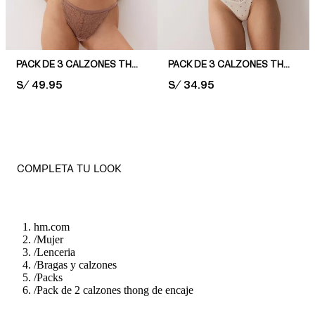
PACK DE 3 CALZONES THONG DE ENCAJE
PACK DE 3 CALZONES THONG DE ALGODÓN Y ENCAJE
PRICE:
S/ 49.95
PRICE:
S/ 34.95
COMPLETA TU LOOK
hm.com
/
Mujer
/
Lenceria
/
Bragas y calzones
/
Packs
/
Pack de 2 calzones thong de encaje