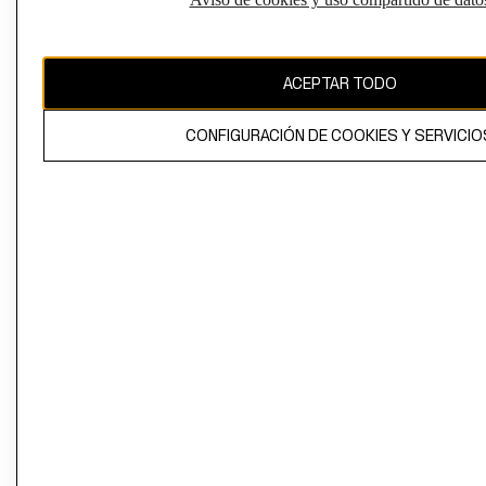
Perú (S/)
CAMBIAR REGIÓN
ACEPTAR TODO
CONFIGURACIÓN DE COOKIES Y SERVICIO
El contenido de esta página web está protegido por copyright y es
propiedad de H&M Hennes & Mauritz AB