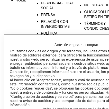
HOME
RESPONSABILIDAD
NUESTRAS TI
SOCIAL
CLICK&COLLE
PRENSA
RETIRO EN TI
RELACIÓN CON
TÉRMINOS Y
INVERSIONISTAS
CONDICIONE
POLÍTICA
EMPRESARIAL
Antes de empezar a comprar
Utilizamos cookies de origen y de terceros, incluidas otras 
rastreo de editores externos, para ofrecerle la funcionalid
nuestro sitio web, personalizar su experiencia de usuario, rea
AVISO DE
entregar publicidad personalizada en nuestros sitios web, a
PRIVACIDAD
boletines informativos en Internet y a través de plataformas
Con ese fin, recopilamos información sobre el usuario, los 
GIFT CARD
navegación y el dispositivo.
Al hacer clic en “Aceptar todas”, acepta y está de acuerdo
AVISO DE COO
esta información con terceros, como nuestros socios publicit
“Solo cookies requeridas”, se bloquean las cookies opcionale
nuestra entrega de contenido y funciones personalizadas. H
“Configuración de cookies y servicios” para personalizar sus
nuestro aviso de cookies y uso compartido de datos para 
información.
Aviso de cookies y uso compartido de dato