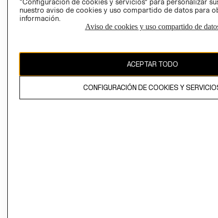
“Configuración de cookies y servicios” para personalizar sus
CAMBIAR REGIÓN
nuestro aviso de cookies y uso compartido de datos para 
información.
Aviso de cookies y uso compartido de dato
El contenido de esta página web está protegido por copyright y es
propiedad de H&M Hennes & Mauritz AB
ACEPTAR TODO
CONFIGURACIÓN DE COOKIES Y SERVICIO