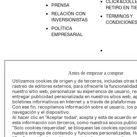
CLICK&COLLE
PRENSA
RETIRO EN TI
RELACIÓN CON
TÉRMINOS Y
INVERSIONISTAS
CONDICIONE
POLÍTICA
EMPRESARIAL
AVISO DE
PRIVACIDAD
Antes de empezar a comprar
GIFT CARD
Utilizamos cookies de origen y de terceros, incluidas otras 
rastreo de editores externos, para ofrecerle la funcionalid
AVISO DE COO
nuestro sitio web, personalizar su experiencia de usuario, rea
entregar publicidad personalizada en nuestros sitios web, a
boletines informativos en Internet y a través de plataformas
Con ese fin, recopilamos información sobre el usuario, los 
navegación y el dispositivo.
Al hacer clic en “Aceptar todas”, acepta y está de acuerdo
esta información con terceros, como nuestros socios publicit
“Solo cookies requeridas”, se bloquean las cookies opcionale
Perú (S/)
nuestra entrega de contenido y funciones personalizadas. H