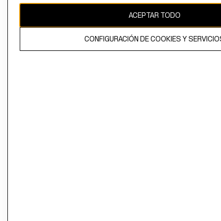
ACEPTAR TODO
CONFIGURACIÓN DE COOKIES Y SERVICIO
El contenido de esta página web está protegido por copyright y es
propiedad de H&M Hennes & Mauritz AB