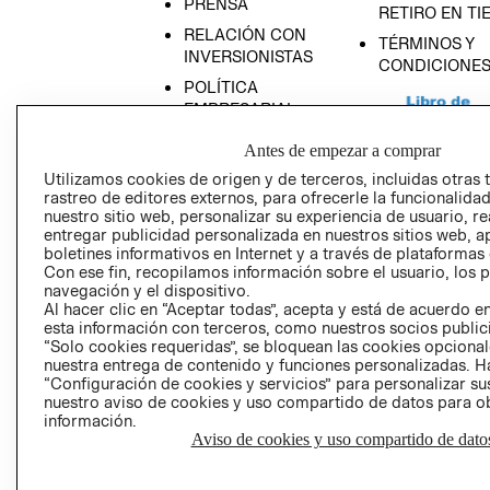
PRENSA
RETIRO EN TI
RELACIÓN CON
TÉRMINOS Y
INVERSIONISTAS
CONDICIONE
POLÍTICA
EMPRESARIAL
Antes de empezar a comprar
Utilizamos cookies de origen y de terceros, incluidas otras 
rastreo de editores externos, para ofrecerle la funcionalid
AVISO DE
nuestro sitio web, personalizar su experiencia de usuario, rea
entregar publicidad personalizada en nuestros sitios web, a
PRIVACIDAD
boletines informativos en Internet y a través de plataformas
GIFT CARD
Con ese fin, recopilamos información sobre el usuario, los 
navegación y el dispositivo.
AVISO DE COO
Al hacer clic en “Aceptar todas”, acepta y está de acuerdo
esta información con terceros, como nuestros socios publicit
“Solo cookies requeridas”, se bloquean las cookies opcionale
nuestra entrega de contenido y funciones personalizadas. H
“Configuración de cookies y servicios” para personalizar sus
nuestro aviso de cookies y uso compartido de datos para 
información.
Aviso de cookies y uso compartido de dato
Perú (S/)
CAMBIAR REGIÓN