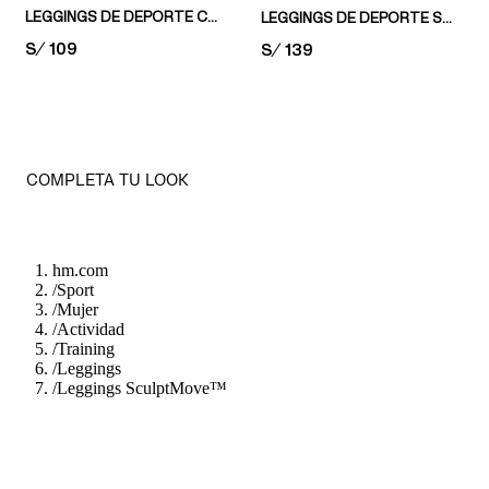
LEGGINGS DE DEPORTE CON SOFTMOVE™
LEGGINGS DE DEPORTE SOFTMOVE™ CON BOLSILLOS
PRICE:
S/ 109
PRICE:
S/ 139
COMPLETA TU LOOK
hm.com
/
Sport
/
Mujer
/
Actividad
/
Training
/
Leggings
/
Leggings SculptMove™