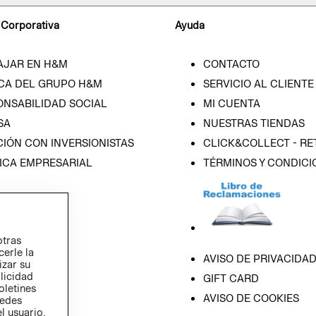
 Corporativa
Ayuda
AJAR EN H&M
CONTACTO
CA DEL GRUPO H&M
SERVICIO AL CLIENTE
ONSABILIDAD SOCIAL
MI CUENTA
SA
NUESTRAS TIENDAS
IÓN CON INVERSIONISTAS
CLICK&COLLECT - RE
ICA EMPRESARIAL
TÉRMINOS Y CONDICI
otras
cerle la
AVISO DE PRIVACIDA
izar su
blicidad
GIFT CARD
oletines
AVISO DE COOKIES
redes
l usuario,