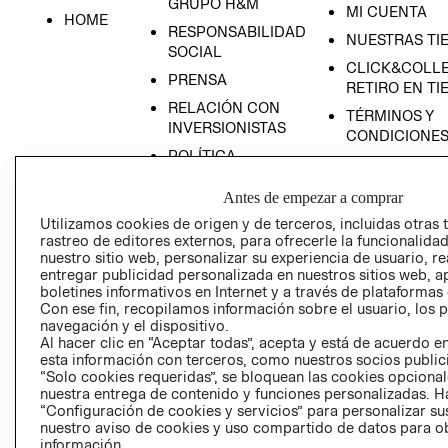
GRUPO H&M
MI CUENTA
HOME
RESPONSABILIDAD
NUESTRAS TI
SOCIAL
CLICK&COLLE
PRENSA
RETIRO EN TI
RELACIÓN CON
TÉRMINOS Y
INVERSIONISTAS
CONDICIONE
POLÍTICA
EMPRESARIAL
Antes de empezar a comprar
Utilizamos cookies de origen y de terceros, incluidas otras 
rastreo de editores externos, para ofrecerle la funcionalid
nuestro sitio web, personalizar su experiencia de usuario, rea
AVISO DE
entregar publicidad personalizada en nuestros sitios web, a
PRIVACIDAD
boletines informativos en Internet y a través de plataformas
Con ese fin, recopilamos información sobre el usuario, los 
GIFT CARD
navegación y el dispositivo.
Al hacer clic en “Aceptar todas”, acepta y está de acuerdo
AVISO DE COO
esta información con terceros, como nuestros socios publicit
“Solo cookies requeridas”, se bloquean las cookies opcionale
nuestra entrega de contenido y funciones personalizadas. H
“Configuración de cookies y servicios” para personalizar sus
nuestro aviso de cookies y uso compartido de datos para 
información.