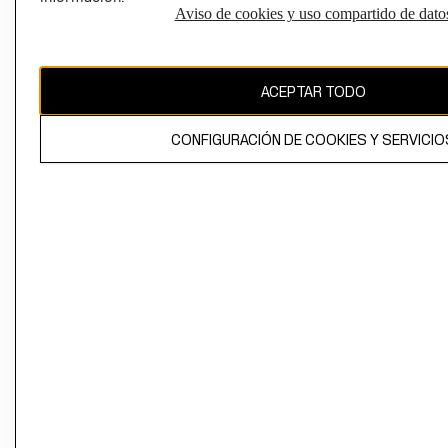
Aviso de cookies y uso compartido de dato
Perú (S/)
CAMBIAR REGIÓN
ACEPTAR TODO
CONFIGURACIÓN DE COOKIES Y SERVICIO
El contenido de esta página web está protegido por copyright y es
propiedad de H&M Hennes & Mauritz AB