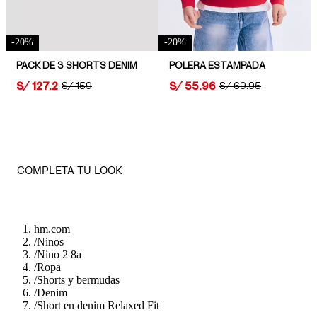
-
20
%
-
20
%
PACK DE 3 SHORTS DENIM
POLERA ESTAMPADA
PRICE:
S/ 127.2
PRICE:
S/ 55.96
ORIGINAL PRICE:
S/ 159
ORIGINAL PRICE:
S/ 69.95
COMPLETA TU LOOK
hm.com
/
Ninos
/
Nino 2 8a
/
Ropa
/
Shorts y bermudas
/
Denim
/
Short en denim Relaxed Fit