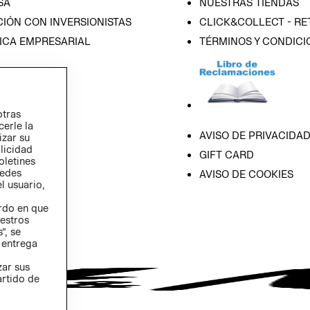
SA
NUESTRAS TIENDAS
IÓN CON INVERSIONISTAS
CLICK&COLLECT - RE
ICA EMPRESARIAL
TÉRMINOS Y CONDICI
otras
cerle la
AVISO DE PRIVACIDA
izar su
blicidad
GIFT CARD
oletines
redes
AVISO DE COOKIES
l usuario,
erdo en que
estros
”, se
 entrega
zar sus
artido de