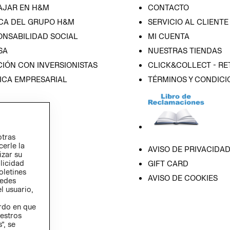
AJAR EN H&M
CONTACTO
CA DEL GRUPO H&M
SERVICIO AL CLIENTE
ONSABILIDAD SOCIAL
MI CUENTA
SA
NUESTRAS TIENDAS
IÓN CON INVERSIONISTAS
CLICK&COLLECT - RE
ICA EMPRESARIAL
TÉRMINOS Y CONDICI
otras
cerle la
AVISO DE PRIVACIDA
izar su
blicidad
GIFT CARD
oletines
AVISO DE COOKIES
redes
l usuario,
erdo en que
estros
”, se