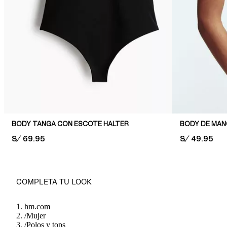
BODY TANGA CON ESCOTE HALTER
BODY DE MAN
PRICE:
S/ 69.95
PRICE:
S/ 49.95
COMPLETA TU LOOK
hm.com
/
Mujer
/
Polos y tops