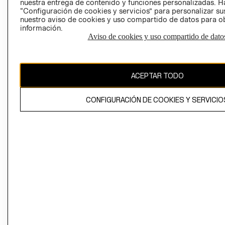
nuestra entrega de contenido y funciones personalizadas. H
“Configuración de cookies y servicios” para personalizar sus
CAMBIAR REGIÓN
nuestro aviso de cookies y uso compartido de datos para 
información.
Aviso de cookies y uso compartido de dato
El contenido de esta página web está protegido por copyright y es
propiedad de H&M Hennes & Mauritz AB
ACEPTAR TODO
CONFIGURACIÓN DE COOKIES Y SERVICIO