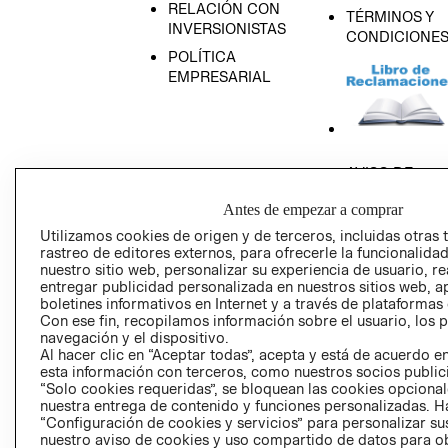
RELACIÓN CON
TÉRMINOS Y
INVERSIONISTAS
CONDICIONE
POLÍTICA
EMPRESARIAL
AVISO DE
PRIVACIDAD
Antes de empezar a comprar
GIFT CARD
Utilizamos cookies de origen y de terceros, incluidas otras 
AVISO DE COO
rastreo de editores externos, para ofrecerle la funcionalid
nuestro sitio web, personalizar su experiencia de usuario, rea
entregar publicidad personalizada en nuestros sitios web, a
boletines informativos en Internet y a través de plataformas
Con ese fin, recopilamos información sobre el usuario, los 
navegación y el dispositivo.
Al hacer clic en “Aceptar todas”, acepta y está de acuerdo
esta información con terceros, como nuestros socios publicit
Perú (S/)
“Solo cookies requeridas”, se bloquean las cookies opcionale
nuestra entrega de contenido y funciones personalizadas. H
“Configuración de cookies y servicios” para personalizar sus
CAMBIAR REGIÓN
nuestro aviso de cookies y uso compartido de datos para 