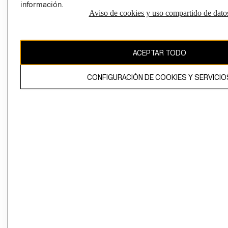
información.
Aviso de cookies y uso compartido de dato
El contenido de esta página web está protegido por copyright y es
propiedad de H&M Hennes & Mauritz AB
ACEPTAR TODO
CONFIGURACIÓN DE COOKIES Y SERVICIO