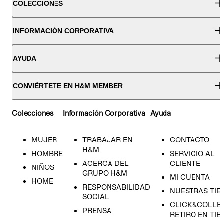
COLECCIONES
INFORMACIÓN CORPORATIVA
AYUDA
CONVIÉRTETE EN H&M MEMBER
Colecciones
Información Corporativa
Ayuda
MUJER
TRABAJAR EN
CONTACTO
H&M
HOMBRE
SERVICIO AL
ACERCA DEL
CLIENTE
NIÑOS
GRUPO H&M
MI CUENTA
HOME
RESPONSABILIDAD
NUESTRAS TI
SOCIAL
CLICK&COLLE
PRENSA
RETIRO EN TI