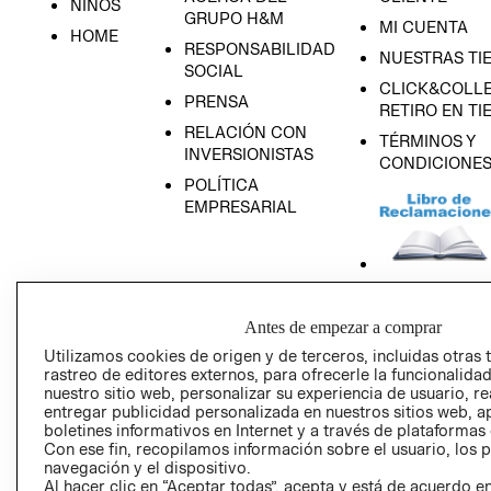
NIÑOS
GRUPO H&M
MI CUENTA
HOME
RESPONSABILIDAD
NUESTRAS TI
SOCIAL
CLICK&COLLE
PRENSA
RETIRO EN TI
RELACIÓN CON
TÉRMINOS Y
INVERSIONISTAS
CONDICIONE
POLÍTICA
EMPRESARIAL
AVISO DE
Antes de empezar a comprar
PRIVACIDAD
Utilizamos cookies de origen y de terceros, incluidas otras 
GIFT CARD
rastreo de editores externos, para ofrecerle la funcionalid
nuestro sitio web, personalizar su experiencia de usuario, rea
AVISO DE COO
entregar publicidad personalizada en nuestros sitios web, a
boletines informativos en Internet y a través de plataformas
Con ese fin, recopilamos información sobre el usuario, los 
navegación y el dispositivo.
Al hacer clic en “Aceptar todas”, acepta y está de acuerdo