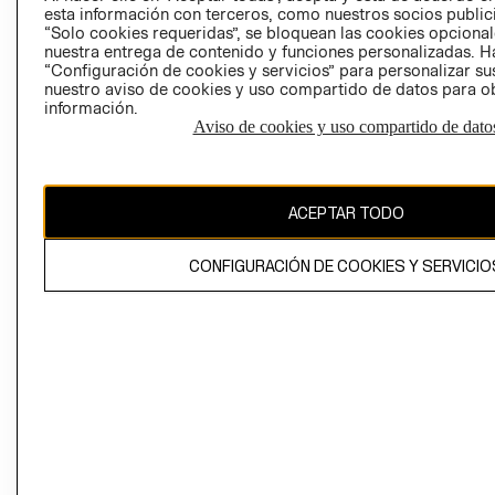
esta información con terceros, como nuestros socios publicit
“Solo cookies requeridas”, se bloquean las cookies opcionale
nuestra entrega de contenido y funciones personalizadas. H
Perú (S/)
“Configuración de cookies y servicios” para personalizar sus
nuestro aviso de cookies y uso compartido de datos para 
CAMBIAR REGIÓN
información.
Aviso de cookies y uso compartido de dato
El contenido de esta página web está protegido por copyright y es
ACEPTAR TODO
propiedad de H&M Hennes & Mauritz AB
CONFIGURACIÓN DE COOKIES Y SERVICIO