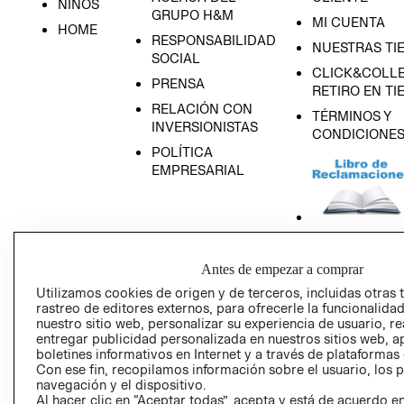
NIÑOS
GRUPO H&M
MI CUENTA
HOME
RESPONSABILIDAD
NUESTRAS TI
SOCIAL
CLICK&COLLE
PRENSA
RETIRO EN TI
RELACIÓN CON
TÉRMINOS Y
INVERSIONISTAS
CONDICIONE
POLÍTICA
EMPRESARIAL
AVISO DE
Antes de empezar a comprar
PRIVACIDAD
Utilizamos cookies de origen y de terceros, incluidas otras 
GIFT CARD
rastreo de editores externos, para ofrecerle la funcionalid
nuestro sitio web, personalizar su experiencia de usuario, rea
AVISO DE COO
entregar publicidad personalizada en nuestros sitios web, a
boletines informativos en Internet y a través de plataformas
Con ese fin, recopilamos información sobre el usuario, los 
navegación y el dispositivo.
Al hacer clic en “Aceptar todas”, acepta y está de acuerdo