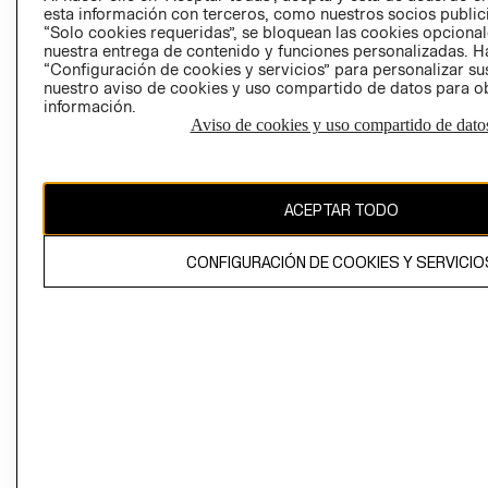
esta información con terceros, como nuestros socios publicit
“Solo cookies requeridas”, se bloquean las cookies opcionale
nuestra entrega de contenido y funciones personalizadas. H
Perú (S/)
“Configuración de cookies y servicios” para personalizar sus
nuestro aviso de cookies y uso compartido de datos para 
CAMBIAR REGIÓN
información.
Aviso de cookies y uso compartido de dato
El contenido de esta página web está protegido por copyright y es
ACEPTAR TODO
propiedad de H&M Hennes & Mauritz AB
CONFIGURACIÓN DE COOKIES Y SERVICIO