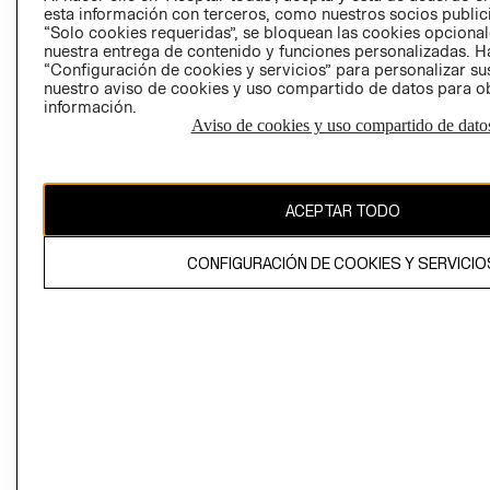
esta información con terceros, como nuestros socios publicit
“Solo cookies requeridas”, se bloquean las cookies opcionale
nuestra entrega de contenido y funciones personalizadas. H
Perú (S/)
“Configuración de cookies y servicios” para personalizar sus
nuestro aviso de cookies y uso compartido de datos para 
CAMBIAR REGIÓN
información.
Aviso de cookies y uso compartido de dato
El contenido de esta página web está protegido por copyright y es
ACEPTAR TODO
propiedad de H&M Hennes & Mauritz AB
CONFIGURACIÓN DE COOKIES Y SERVICIO