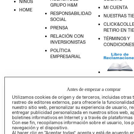
NIÑOS
GRUPO H&M
MI CUENTA
HOME
RESPONSABILIDAD
NUESTRAS TI
SOCIAL
CLICK&COLLE
PRENSA
RETIRO EN TI
RELACIÓN CON
TÉRMINOS Y
INVERSIONISTAS
CONDICIONE
POLÍTICA
EMPRESARIAL
AVISO DE
Antes de empezar a comprar
PRIVACIDAD
Utilizamos cookies de origen y de terceros, incluidas otras 
GIFT CARD
rastreo de editores externos, para ofrecerle la funcionalid
nuestro sitio web, personalizar su experiencia de usuario, rea
AVISO DE COO
entregar publicidad personalizada en nuestros sitios web, a
boletines informativos en Internet y a través de plataformas
Con ese fin, recopilamos información sobre el usuario, los 
navegación y el dispositivo.
Al hacer clic en “Aceptar todas”, acepta y está de acuerdo