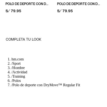
POLO DE DEPORTE CON DRYMOVE™ MUSCLE FIT
POLO DE DEPORTE CON DRYMOVE™ COMPRESSION FIT
PRICE:
S/ 79.95
PRICE:
S/ 79.95
COMPLETA TU LOOK
hm.com
/
Sport
/
Hombre
/
Actividad
/
Training
/
Polos
/
Polo de deporte con DryMove™ Regular Fit