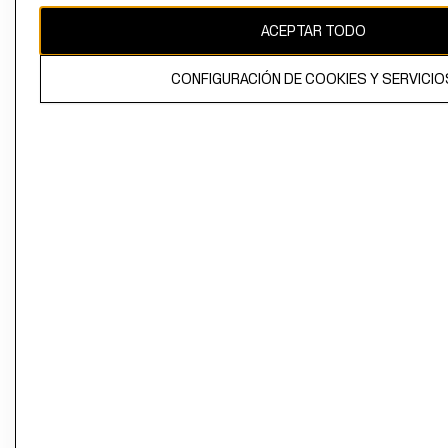
ACEPTAR TODO
CONFIGURACIÓN DE COOKIES Y SERVICIO
El contenido de esta página web está protegido por copyright y es
propiedad de H&M Hennes & Mauritz AB