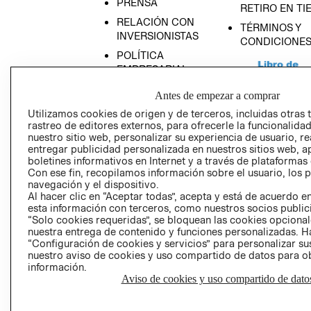
PRENSA
RETIRO EN TI
RELACIÓN CON
TÉRMINOS Y
INVERSIONISTAS
CONDICIONE
POLÍTICA
EMPRESARIAL
Antes de empezar a comprar
Utilizamos cookies de origen y de terceros, incluidas otras 
rastreo de editores externos, para ofrecerle la funcionalid
AVISO DE
nuestro sitio web, personalizar su experiencia de usuario, rea
entregar publicidad personalizada en nuestros sitios web, a
PRIVACIDAD
boletines informativos en Internet y a través de plataformas
GIFT CARD
Con ese fin, recopilamos información sobre el usuario, los 
navegación y el dispositivo.
AVISO DE COO
Al hacer clic en “Aceptar todas”, acepta y está de acuerdo
esta información con terceros, como nuestros socios publicit
“Solo cookies requeridas”, se bloquean las cookies opcionale
nuestra entrega de contenido y funciones personalizadas. H
“Configuración de cookies y servicios” para personalizar sus
nuestro aviso de cookies y uso compartido de datos para 
información.
Aviso de cookies y uso compartido de dato
Perú (S/)
CAMBIAR REGIÓN