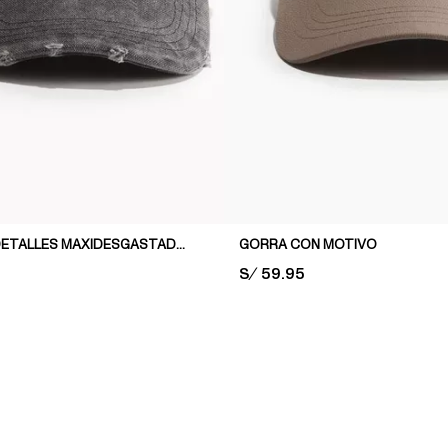
GORRA CON DETALLES MAXIDESGASTADOS
GORRA CON MOTIVO
PRICE:
S/ 59.95