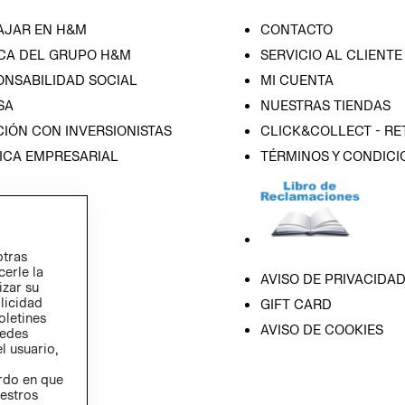
AJAR EN H&M
CONTACTO
CA DEL GRUPO H&M
SERVICIO AL CLIENTE
ONSABILIDAD SOCIAL
MI CUENTA
SA
NUESTRAS TIENDAS
IÓN CON INVERSIONISTAS
CLICK&COLLECT - RE
ICA EMPRESARIAL
TÉRMINOS Y CONDICI
otras
cerle la
AVISO DE PRIVACIDA
izar su
blicidad
GIFT CARD
oletines
AVISO DE COOKIES
redes
l usuario,
erdo en que
estros