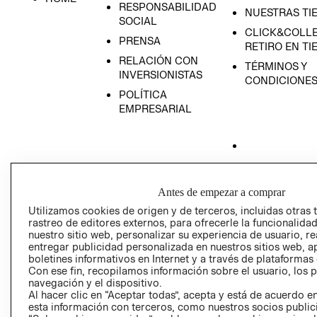
RESPONSABILIDAD
NUESTRAS TI
SOCIAL
CLICK&COLLE
PRENSA
RETIRO EN TI
RELACIÓN CON
TÉRMINOS Y
INVERSIONISTAS
CONDICIONE
POLÍTICA
EMPRESARIAL
AVISO DE
PRIVACIDAD
Antes de empezar a comprar
Utilizamos cookies de origen y de terceros, incluidas otras 
GIFT CARD
rastreo de editores externos, para ofrecerle la funcionalid
AVISO DE COO
nuestro sitio web, personalizar su experiencia de usuario, rea
entregar publicidad personalizada en nuestros sitios web, a
boletines informativos en Internet y a través de plataformas
Con ese fin, recopilamos información sobre el usuario, los 
navegación y el dispositivo.
Al hacer clic en “Aceptar todas”, acepta y está de acuerdo
esta información con terceros, como nuestros socios publicit