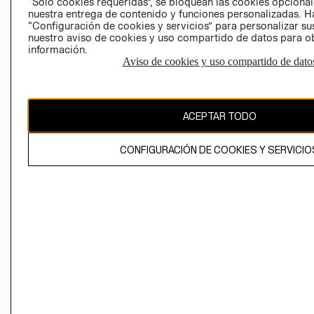
“Solo cookies requeridas”, se bloquean las cookies opcionale
Perú (S/)
nuestra entrega de contenido y funciones personalizadas. H
“Configuración de cookies y servicios” para personalizar sus
CAMBIAR REGIÓN
nuestro aviso de cookies y uso compartido de datos para 
información.
Aviso de cookies y uso compartido de dato
El contenido de esta página web está protegido por copyright y es
propiedad de H&M Hennes & Mauritz AB
ACEPTAR TODO
CONFIGURACIÓN DE COOKIES Y SERVICIO