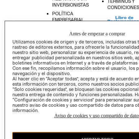
TÉRMINOS Y
INVERSIONISTAS
CONDICIONE
POLÍTICA
EMPRESARIAL
Antes de empezar a comprar
Utilizamos cookies de origen y de terceros, incluidas otras 
rastreo de editores externos, para ofrecerle la funcionalid
AVISO DE
nuestro sitio web, personalizar su experiencia de usuario, rea
PRIVACIDAD
entregar publicidad personalizada en nuestros sitios web, a
boletines informativos en Internet y a través de plataformas
GIFT CARD
Con ese fin, recopilamos información sobre el usuario, los 
AVISO DE COO
navegación y el dispositivo.
Al hacer clic en “Aceptar todas”, acepta y está de acuerdo
esta información con terceros, como nuestros socios publicit
“Solo cookies requeridas”, se bloquean las cookies opcionale
nuestra entrega de contenido y funciones personalizadas. H
“Configuración de cookies y servicios” para personalizar sus
nuestro aviso de cookies y uso compartido de datos para 
información.
Aviso de cookies y uso compartido de dato
Perú (S/)
CAMBIAR REGIÓN