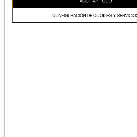
ACEPTAR TODO
CONFIGURACIÓN DE COOKIES Y SERVICIO
El contenido de esta página web está protegido por copyright y es
propiedad de H&M Hennes & Mauritz AB