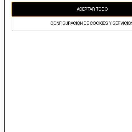
ACEPTAR TODO
CONFIGURACIÓN DE COOKIES Y SERVICIO
El contenido de esta página web está protegido por copyright y es
propiedad de H&M Hennes & Mauritz AB