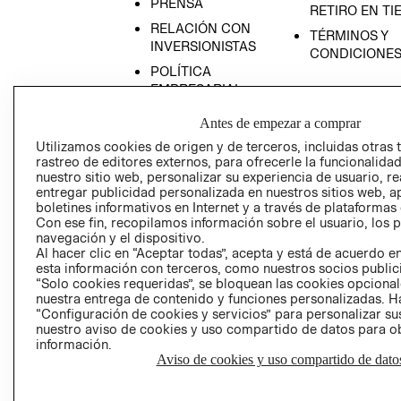
PRENSA
RETIRO EN TI
RELACIÓN CON
TÉRMINOS Y
INVERSIONISTAS
CONDICIONE
POLÍTICA
EMPRESARIAL
Antes de empezar a comprar
Utilizamos cookies de origen y de terceros, incluidas otras 
rastreo de editores externos, para ofrecerle la funcionalid
AVISO DE
nuestro sitio web, personalizar su experiencia de usuario, rea
entregar publicidad personalizada en nuestros sitios web, a
PRIVACIDAD
boletines informativos en Internet y a través de plataformas
GIFT CARD
Con ese fin, recopilamos información sobre el usuario, los 
navegación y el dispositivo.
AVISO DE COO
Al hacer clic en “Aceptar todas”, acepta y está de acuerdo
esta información con terceros, como nuestros socios publicit
“Solo cookies requeridas”, se bloquean las cookies opcionale
nuestra entrega de contenido y funciones personalizadas. H
“Configuración de cookies y servicios” para personalizar sus
nuestro aviso de cookies y uso compartido de datos para 
información.
Aviso de cookies y uso compartido de dato
Perú (S/)
CAMBIAR REGIÓN