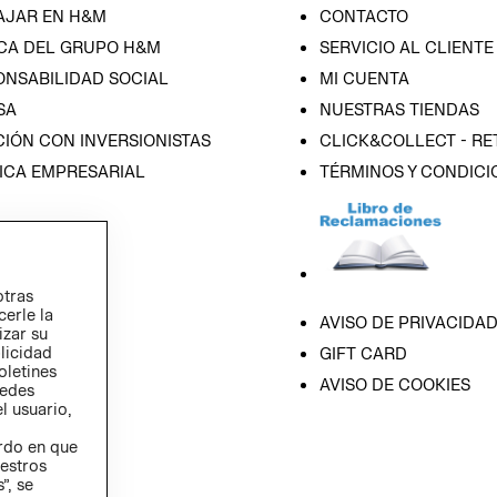
AJAR EN H&M
CONTACTO
CA DEL GRUPO H&M
SERVICIO AL CLIENTE
ONSABILIDAD SOCIAL
MI CUENTA
SA
NUESTRAS TIENDAS
IÓN CON INVERSIONISTAS
CLICK&COLLECT - RE
ICA EMPRESARIAL
TÉRMINOS Y CONDICI
otras
cerle la
AVISO DE PRIVACIDA
izar su
blicidad
GIFT CARD
oletines
AVISO DE COOKIES
redes
l usuario,
erdo en que
estros
”, se