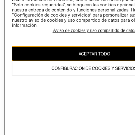
“Solo cookies requeridas”, se bloquean las cookies opcionale
nuestra entrega de contenido y funciones personalizadas. H
Perú (S/)
“Configuración de cookies y servicios” para personalizar sus
nuestro aviso de cookies y uso compartido de datos para 
CAMBIAR REGIÓN
información.
Aviso de cookies y uso compartido de dato
El contenido de esta página web está protegido por copyright y es
propiedad de H&M Hennes & Mauritz AB
ACEPTAR TODO
CONFIGURACIÓN DE COOKIES Y SERVICIO