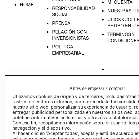
MI CUENTA
HOME
RESPONSABILIDAD
NUESTRAS TI
SOCIAL
CLICK&COLLE
PRENSA
RETIRO EN TI
RELACIÓN CON
TÉRMINOS Y
INVERSIONISTAS
CONDICIONE
POLÍTICA
EMPRESARIAL
AVISO DE
Antes de empezar a comprar
PRIVACIDAD
Utilizamos cookies de origen y de terceros, incluidas otras 
GIFT CARD
rastreo de editores externos, para ofrecerle la funcionalid
AVISO DE COO
nuestro sitio web, personalizar su experiencia de usuario, rea
entregar publicidad personalizada en nuestros sitios web, a
boletines informativos en Internet y a través de plataformas
Con ese fin, recopilamos información sobre el usuario, los 
navegación y el dispositivo.
Al hacer clic en “Aceptar todas”, acepta y está de acuerdo
esta información con terceros, como nuestros socios publicit