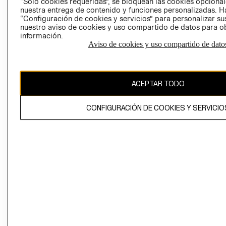
“Solo cookies requeridas”, se bloquean las cookies opcionale
Perú (S/)
nuestra entrega de contenido y funciones personalizadas. H
“Configuración de cookies y servicios” para personalizar sus
CAMBIAR REGIÓN
nuestro aviso de cookies y uso compartido de datos para 
información.
Aviso de cookies y uso compartido de dato
El contenido de esta página web está protegido por copyright y es
propiedad de H&M Hennes & Mauritz AB
ACEPTAR TODO
CONFIGURACIÓN DE COOKIES Y SERVICIO