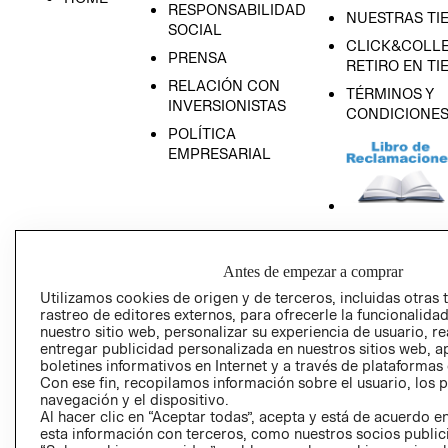
RESPONSABILIDAD
NUESTRAS TI
SOCIAL
CLICK&COLLE
PRENSA
RETIRO EN TI
RELACIÓN CON
TÉRMINOS Y
INVERSIONISTAS
CONDICIONE
POLÍTICA
EMPRESARIAL
AVISO DE
PRIVACIDAD
Antes de empezar a comprar
Utilizamos cookies de origen y de terceros, incluidas otras 
GIFT CARD
rastreo de editores externos, para ofrecerle la funcionalid
AVISO DE COO
nuestro sitio web, personalizar su experiencia de usuario, rea
entregar publicidad personalizada en nuestros sitios web, a
boletines informativos en Internet y a través de plataformas
Con ese fin, recopilamos información sobre el usuario, los 
navegación y el dispositivo.
Al hacer clic en “Aceptar todas”, acepta y está de acuerdo
esta información con terceros, como nuestros socios publicit