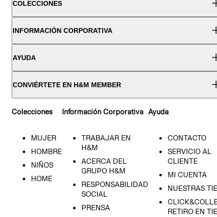
COLECCIONES
INFORMACIÓN CORPORATIVA
AYUDA
CONVIÉRTETE EN H&M MEMBER
Colecciones
Información Corporativa
Ayuda
MUJER
TRABAJAR EN
CONTACTO
H&M
HOMBRE
SERVICIO AL
ACERCA DEL
CLIENTE
NIÑOS
GRUPO H&M
MI CUENTA
HOME
RESPONSABILIDAD
NUESTRAS TI
SOCIAL
CLICK&COLLE
PRENSA
RETIRO EN TI