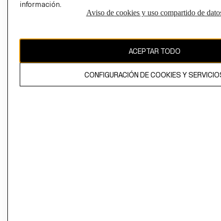
información.
Aviso de cookies y uso compartido de dato
El contenido de esta página web está protegido por copyright y es
propiedad de H&M Hennes & Mauritz AB
ACEPTAR TODO
CONFIGURACIÓN DE COOKIES Y SERVICIO