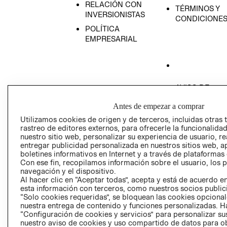
RELACIÓN CON
TÉRMINOS Y
INVERSIONISTAS
CONDICIONE
POLÍTICA
EMPRESARIAL
AVISO DE
PRIVACIDAD
Antes de empezar a comprar
GIFT CARD
Utilizamos cookies de origen y de terceros, incluidas otras 
AVISO DE COO
rastreo de editores externos, para ofrecerle la funcionalid
nuestro sitio web, personalizar su experiencia de usuario, rea
entregar publicidad personalizada en nuestros sitios web, a
boletines informativos en Internet y a través de plataformas
Con ese fin, recopilamos información sobre el usuario, los 
navegación y el dispositivo.
Al hacer clic en “Aceptar todas”, acepta y está de acuerdo
esta información con terceros, como nuestros socios publicit
Perú (S/)
“Solo cookies requeridas”, se bloquean las cookies opcionale
nuestra entrega de contenido y funciones personalizadas. H
“Configuración de cookies y servicios” para personalizar sus
CAMBIAR REGIÓN
nuestro aviso de cookies y uso compartido de datos para 