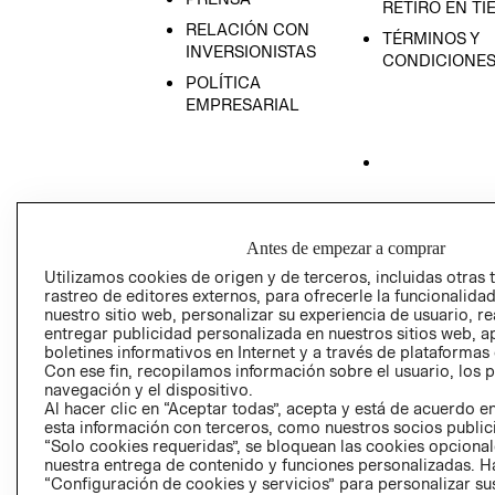
RETIRO EN TI
RELACIÓN CON
TÉRMINOS Y
INVERSIONISTAS
CONDICIONE
POLÍTICA
EMPRESARIAL
AVISO DE
PRIVACIDAD
Antes de empezar a comprar
GIFT CARD
Utilizamos cookies de origen y de terceros, incluidas otras 
AVISO DE COO
rastreo de editores externos, para ofrecerle la funcionalid
nuestro sitio web, personalizar su experiencia de usuario, rea
entregar publicidad personalizada en nuestros sitios web, a
boletines informativos en Internet y a través de plataformas
Con ese fin, recopilamos información sobre el usuario, los 
navegación y el dispositivo.
Al hacer clic en “Aceptar todas”, acepta y está de acuerdo
esta información con terceros, como nuestros socios publicit
“Solo cookies requeridas”, se bloquean las cookies opcionale
Perú (S/)
nuestra entrega de contenido y funciones personalizadas. H
“Configuración de cookies y servicios” para personalizar sus
CAMBIAR REGIÓN