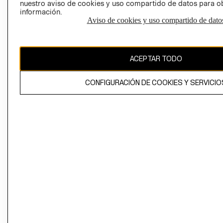
nuestro aviso de cookies y uso compartido de datos para 
información.
Aviso de cookies y uso compartido de dato
El contenido de esta página web está protegido por copyright y es
propiedad de H&M Hennes & Mauritz AB
ACEPTAR TODO
CONFIGURACIÓN DE COOKIES Y SERVICIO