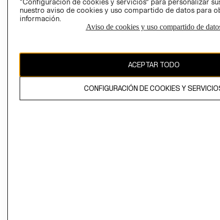
“Configuración de cookies y servicios” para personalizar sus
CAMBIAR REGIÓN
nuestro aviso de cookies y uso compartido de datos para 
información.
Aviso de cookies y uso compartido de dato
El contenido de esta página web está protegido por copyright y es
propiedad de H&M Hennes & Mauritz AB
ACEPTAR TODO
CONFIGURACIÓN DE COOKIES Y SERVICIO