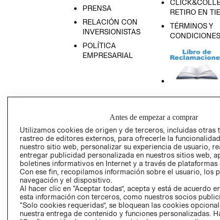
CLICK&COLLE
PRENSA
RETIRO EN TI
RELACIÓN CON
TÉRMINOS Y
INVERSIONISTAS
CONDICIONE
POLÍTICA
EMPRESARIAL
AVISO DE
PRIVACIDAD
Antes de empezar a comprar
GIFT CARD
Utilizamos cookies de origen y de terceros, incluidas otras 
rastreo de editores externos, para ofrecerle la funcionalid
AVISO DE COO
nuestro sitio web, personalizar su experiencia de usuario, rea
entregar publicidad personalizada en nuestros sitios web, a
boletines informativos en Internet y a través de plataformas
Con ese fin, recopilamos información sobre el usuario, los 
navegación y el dispositivo.
Al hacer clic en “Aceptar todas”, acepta y está de acuerdo
esta información con terceros, como nuestros socios publicit
“Solo cookies requeridas”, se bloquean las cookies opcionale
Perú (S/)
nuestra entrega de contenido y funciones personalizadas. H