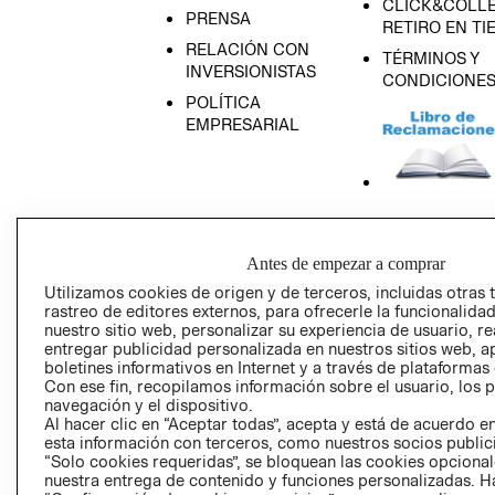
CLICK&COLLE
PRENSA
RETIRO EN TI
RELACIÓN CON
TÉRMINOS Y
INVERSIONISTAS
CONDICIONE
POLÍTICA
EMPRESARIAL
AVISO DE
PRIVACIDAD
Antes de empezar a comprar
GIFT CARD
Utilizamos cookies de origen y de terceros, incluidas otras 
rastreo de editores externos, para ofrecerle la funcionalid
AVISO DE COO
nuestro sitio web, personalizar su experiencia de usuario, rea
entregar publicidad personalizada en nuestros sitios web, a
boletines informativos en Internet y a través de plataformas
Con ese fin, recopilamos información sobre el usuario, los 
navegación y el dispositivo.
Al hacer clic en “Aceptar todas”, acepta y está de acuerdo
esta información con terceros, como nuestros socios publicit
“Solo cookies requeridas”, se bloquean las cookies opcionale
Perú (S/)
nuestra entrega de contenido y funciones personalizadas. H