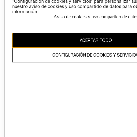
“Configuración de cookies y servicios” para personalizar sus
CAMBIAR REGIÓN
nuestro aviso de cookies y uso compartido de datos para 
información.
Aviso de cookies y uso compartido de dato
El contenido de esta página web está protegido por copyright y es
propiedad de H&M Hennes & Mauritz AB
ACEPTAR TODO
CONFIGURACIÓN DE COOKIES Y SERVICIO