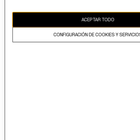
Perú (S/)
CAMBIAR REGIÓN
ACEPTAR TODO
CONFIGURACIÓN DE COOKIES Y SERVICIO
El contenido de esta página web está protegido por copyright y es
propiedad de H&M Hennes & Mauritz AB