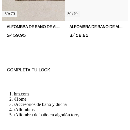
50x70
50x70
ALFOMBRA DE BAÑO DE ALGODÓN
ALFOMBRA DE BAÑO DE ALGODÓN CON TUFTING
PRICE:
S/ 59.95
PRICE:
S/ 59.95
COMPLETA TU LOOK
hm.com
/
Home
/
Accesorios de bano y ducha
/
Alfombras
/
Alfombra de baño en algodón terry