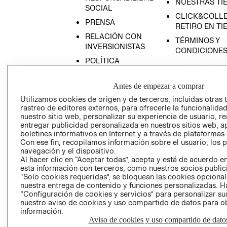
NUESTRAS TI
SOCIAL
CLICK&COLLE
PRENSA
RETIRO EN TI
RELACIÓN CON
TÉRMINOS Y
INVERSIONISTAS
CONDICIONE
POLÍTICA
EMPRESARIAL
Antes de empezar a comprar
Utilizamos cookies de origen y de terceros, incluidas otras 
rastreo de editores externos, para ofrecerle la funcionalid
nuestro sitio web, personalizar su experiencia de usuario, rea
AVISO DE
entregar publicidad personalizada en nuestros sitios web, a
PRIVACIDAD
boletines informativos en Internet y a través de plataformas
Con ese fin, recopilamos información sobre el usuario, los 
GIFT CARD
navegación y el dispositivo.
AVISO DE COO
Al hacer clic en “Aceptar todas”, acepta y está de acuerdo
esta información con terceros, como nuestros socios publicit
“Solo cookies requeridas”, se bloquean las cookies opcionale
nuestra entrega de contenido y funciones personalizadas. H
“Configuración de cookies y servicios” para personalizar sus
nuestro aviso de cookies y uso compartido de datos para 
información.
Aviso de cookies y uso compartido de dato