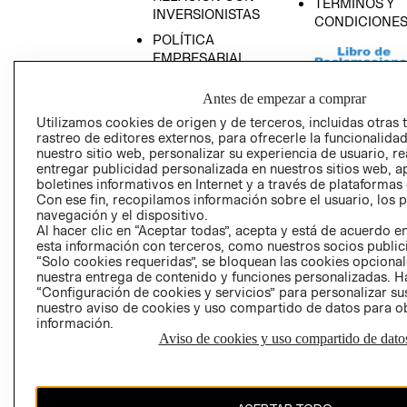
TÉRMINOS Y
INVERSIONISTAS
CONDICIONE
POLÍTICA
EMPRESARIAL
Antes de empezar a comprar
Utilizamos cookies de origen y de terceros, incluidas otras 
rastreo de editores externos, para ofrecerle la funcionalid
AVISO DE
nuestro sitio web, personalizar su experiencia de usuario, rea
PRIVACIDAD
entregar publicidad personalizada en nuestros sitios web, a
boletines informativos en Internet y a través de plataformas
GIFT CARD
Con ese fin, recopilamos información sobre el usuario, los 
AVISO DE COO
navegación y el dispositivo.
Al hacer clic en “Aceptar todas”, acepta y está de acuerdo
esta información con terceros, como nuestros socios publicit
“Solo cookies requeridas”, se bloquean las cookies opcionale
nuestra entrega de contenido y funciones personalizadas. H
“Configuración de cookies y servicios” para personalizar sus
nuestro aviso de cookies y uso compartido de datos para 
información.
Aviso de cookies y uso compartido de dato
Perú (S/)
CAMBIAR REGIÓN