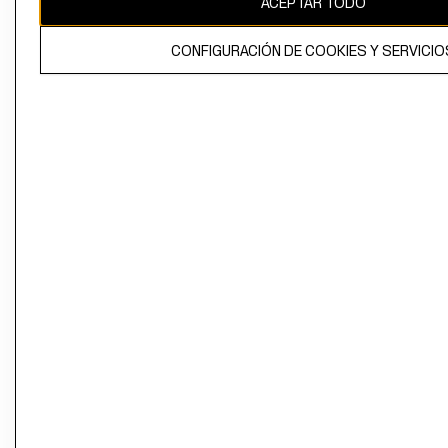
ACEPTAR TODO
CONFIGURACIÓN DE COOKIES Y SERVICIO
El contenido de esta página web está protegido por copyright y es
propiedad de H&M Hennes & Mauritz AB