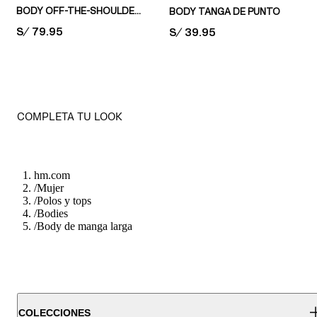
BODY OFF-THE-SHOULDER EN PUNTO ROMA
BODY TANGA DE PUNTO
PRICE:
S/ 79.95
PRICE:
S/ 39.95
COMPLETA TU LOOK
hm.com
/
Mujer
/
Polos y tops
/
Bodies
/
Body de manga larga
COLECCIONES