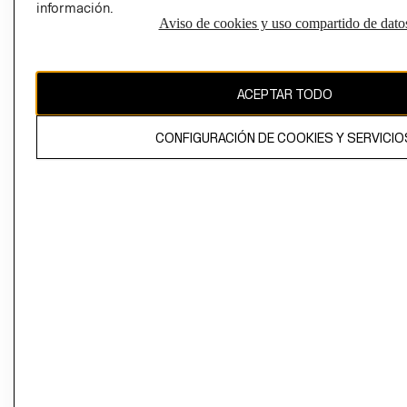
información.
Aviso de cookies y uso compartido de dato
El contenido de esta página web está protegido por copyright y es
propiedad de H&M Hennes & Mauritz AB
ACEPTAR TODO
CONFIGURACIÓN DE COOKIES Y SERVICIO