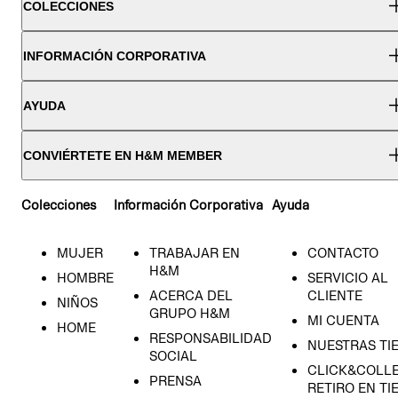
COLECCIONES
INFORMACIÓN CORPORATIVA
AYUDA
CONVIÉRTETE EN H&M MEMBER
Colecciones
Información Corporativa
Ayuda
MUJER
TRABAJAR EN
CONTACTO
H&M
HOMBRE
SERVICIO AL
ACERCA DEL
CLIENTE
NIÑOS
GRUPO H&M
MI CUENTA
HOME
RESPONSABILIDAD
NUESTRAS TI
SOCIAL
CLICK&COLLE
PRENSA
RETIRO EN TI