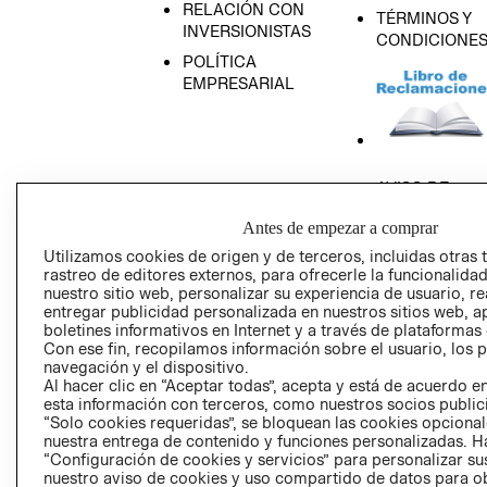
RELACIÓN CON
TÉRMINOS Y
INVERSIONISTAS
CONDICIONE
POLÍTICA
EMPRESARIAL
AVISO DE
PRIVACIDAD
Antes de empezar a comprar
GIFT CARD
Utilizamos cookies de origen y de terceros, incluidas otras 
AVISO DE COO
rastreo de editores externos, para ofrecerle la funcionalid
nuestro sitio web, personalizar su experiencia de usuario, rea
entregar publicidad personalizada en nuestros sitios web, a
boletines informativos en Internet y a través de plataformas
Con ese fin, recopilamos información sobre el usuario, los 
navegación y el dispositivo.
Al hacer clic en “Aceptar todas”, acepta y está de acuerdo
esta información con terceros, como nuestros socios publicit
Perú (S/)
“Solo cookies requeridas”, se bloquean las cookies opcionale
nuestra entrega de contenido y funciones personalizadas. H
“Configuración de cookies y servicios” para personalizar sus
CAMBIAR REGIÓN
nuestro aviso de cookies y uso compartido de datos para 