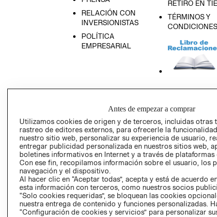
RETIRO EN TI
RELACIÓN CON
TÉRMINOS Y
INVERSIONISTAS
CONDICIONE
POLÍTICA
EMPRESARIAL
AVISO DE
PRIVACIDAD
Antes de empezar a comprar
GIFT CARD
Utilizamos cookies de origen y de terceros, incluidas otras 
AVISO DE COO
rastreo de editores externos, para ofrecerle la funcionalid
nuestro sitio web, personalizar su experiencia de usuario, rea
entregar publicidad personalizada en nuestros sitios web, a
boletines informativos en Internet y a través de plataformas
Con ese fin, recopilamos información sobre el usuario, los 
navegación y el dispositivo.
Al hacer clic en “Aceptar todas”, acepta y está de acuerdo
esta información con terceros, como nuestros socios publicit
“Solo cookies requeridas”, se bloquean las cookies opcionale
Perú (S/)
nuestra entrega de contenido y funciones personalizadas. H
“Configuración de cookies y servicios” para personalizar sus
CAMBIAR REGIÓN