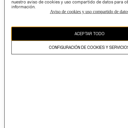
nuestro aviso de cookies y uso compartido de datos para 
información.
Aviso de cookies y uso compartido de dato
El contenido de esta página web está protegido por copyright y es
propiedad de H&M Hennes & Mauritz AB
ACEPTAR TODO
CONFIGURACIÓN DE COOKIES Y SERVICIO