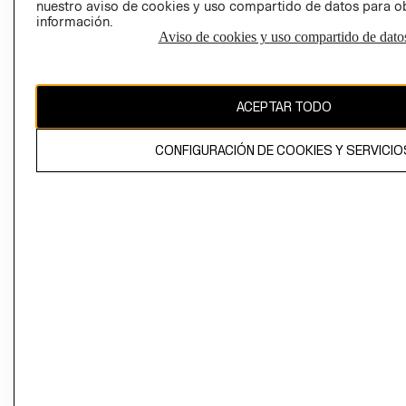
nuestro aviso de cookies y uso compartido de datos para 
información.
Aviso de cookies y uso compartido de dato
El contenido de esta página web está protegido por copyright y es
propiedad de H&M Hennes & Mauritz AB
ACEPTAR TODO
CONFIGURACIÓN DE COOKIES Y SERVICIO