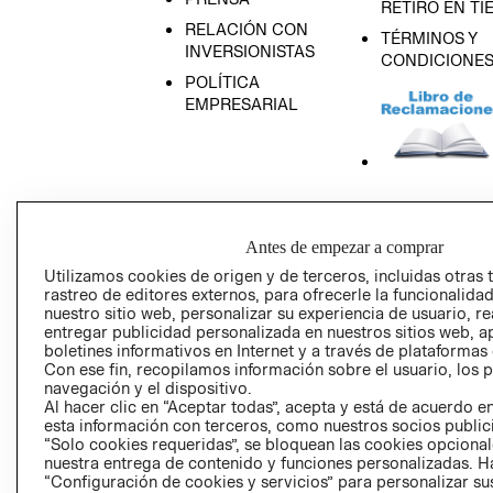
RETIRO EN TI
RELACIÓN CON
TÉRMINOS Y
INVERSIONISTAS
CONDICIONE
POLÍTICA
EMPRESARIAL
AVISO DE
PRIVACIDAD
Antes de empezar a comprar
GIFT CARD
Utilizamos cookies de origen y de terceros, incluidas otras 
AVISO DE COO
rastreo de editores externos, para ofrecerle la funcionalid
nuestro sitio web, personalizar su experiencia de usuario, rea
entregar publicidad personalizada en nuestros sitios web, a
boletines informativos en Internet y a través de plataformas
Con ese fin, recopilamos información sobre el usuario, los 
navegación y el dispositivo.
Al hacer clic en “Aceptar todas”, acepta y está de acuerdo
esta información con terceros, como nuestros socios publicit
“Solo cookies requeridas”, se bloquean las cookies opcionale
Perú (S/)
nuestra entrega de contenido y funciones personalizadas. H
“Configuración de cookies y servicios” para personalizar sus
CAMBIAR REGIÓN