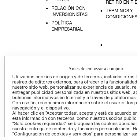
RETIRO EN TI
RELACIÓN CON
TÉRMINOS Y
INVERSIONISTAS
CONDICIONE
POLÍTICA
EMPRESARIAL
AVISO DE
PRIVACIDAD
Antes de empezar a comprar
GIFT CARD
Utilizamos cookies de origen y de terceros, incluidas otras 
AVISO DE COO
rastreo de editores externos, para ofrecerle la funcionalid
nuestro sitio web, personalizar su experiencia de usuario, rea
entregar publicidad personalizada en nuestros sitios web, a
boletines informativos en Internet y a través de plataformas
Con ese fin, recopilamos información sobre el usuario, los 
navegación y el dispositivo.
Al hacer clic en “Aceptar todas”, acepta y está de acuerdo
esta información con terceros, como nuestros socios publicit
“Solo cookies requeridas”, se bloquean las cookies opcionale
Perú (S/)
nuestra entrega de contenido y funciones personalizadas. H
“Configuración de cookies y servicios” para personalizar sus
CAMBIAR REGIÓN