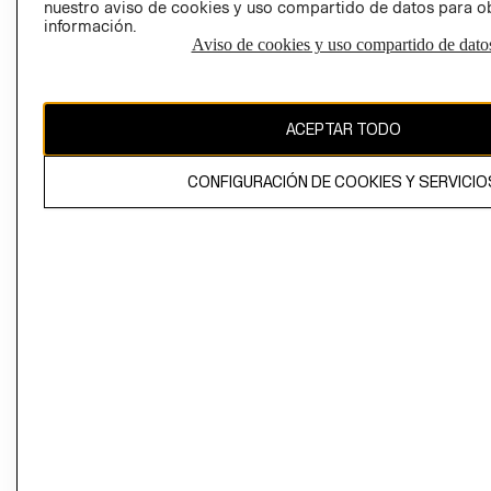
nuestro aviso de cookies y uso compartido de datos para 
información.
Aviso de cookies y uso compartido de dato
El contenido de esta página web está protegido por copyright y es
propiedad de H&M Hennes & Mauritz AB
ACEPTAR TODO
CONFIGURACIÓN DE COOKIES Y SERVICIO