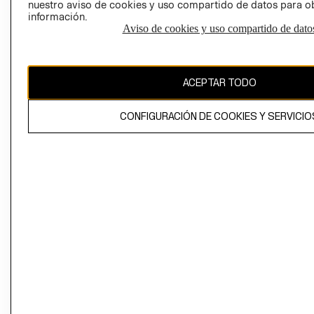
nuestro aviso de cookies y uso compartido de datos para 
información.
Aviso de cookies y uso compartido de dato
El contenido de esta página web está protegido por copyright y es
propiedad de H&M Hennes & Mauritz AB
ACEPTAR TODO
CONFIGURACIÓN DE COOKIES Y SERVICIO