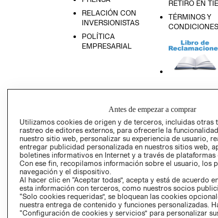
RETIRO EN TI
RELACIÓN CON
TÉRMINOS Y
INVERSIONISTAS
CONDICIONE
POLÍTICA
EMPRESARIAL
AVISO DE
PRIVACIDAD
Antes de empezar a comprar
GIFT CARD
Utilizamos cookies de origen y de terceros, incluidas otras 
AVISO DE COO
rastreo de editores externos, para ofrecerle la funcionalid
nuestro sitio web, personalizar su experiencia de usuario, rea
entregar publicidad personalizada en nuestros sitios web, a
boletines informativos en Internet y a través de plataformas
Con ese fin, recopilamos información sobre el usuario, los 
navegación y el dispositivo.
Al hacer clic en “Aceptar todas”, acepta y está de acuerdo
esta información con terceros, como nuestros socios publicit
“Solo cookies requeridas”, se bloquean las cookies opcionale
Perú (S/)
nuestra entrega de contenido y funciones personalizadas. H
“Configuración de cookies y servicios” para personalizar sus
CAMBIAR REGIÓN