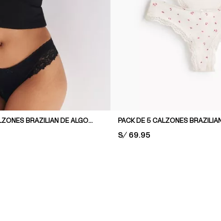
PACK DE 3 CALZONES BRAZILIAN DE ALGODÓN Y ENCAJE
PACK DE 5 CALZONES BRAZILIA
PRICE:
S/ 69.95