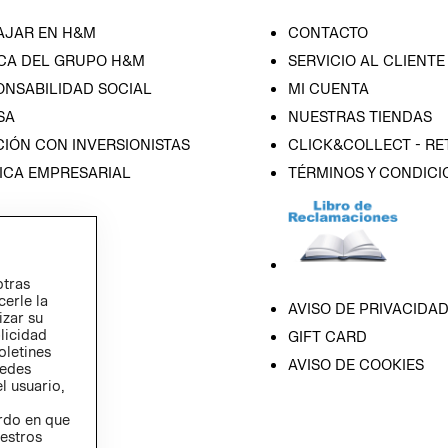
AJAR EN H&M
CONTACTO
CA DEL GRUPO H&M
SERVICIO AL CLIENTE
ONSABILIDAD SOCIAL
MI CUENTA
SA
NUESTRAS TIENDAS
IÓN CON INVERSIONISTAS
CLICK&COLLECT - RE
ICA EMPRESARIAL
TÉRMINOS Y CONDICI
otras
cerle la
AVISO DE PRIVACIDA
izar su
blicidad
GIFT CARD
oletines
AVISO DE COOKIES
redes
l usuario,
erdo en que
estros