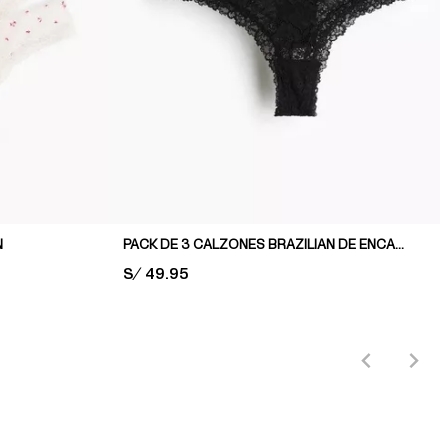
N
PACK DE 3 CALZONES BRAZILIAN DE ENCAJE
PRICE:
S/ 49.95