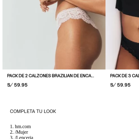
PACK DE 2 CALZONES BRAZILIAN DE ENCAJE
PRICE:
S/ 59.95
PRICE:
S/ 59.95
COMPLETA TU LOOK
hm.com
/
Mujer
/
Lenceria