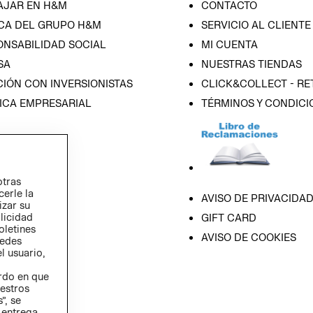
AJAR EN H&M
CONTACTO
CA DEL GRUPO H&M
SERVICIO AL CLIENTE
ONSABILIDAD SOCIAL
MI CUENTA
SA
NUESTRAS TIENDAS
IÓN CON INVERSIONISTAS
CLICK&COLLECT - RE
ICA EMPRESARIAL
TÉRMINOS Y CONDICI
otras
cerle la
AVISO DE PRIVACIDA
izar su
blicidad
GIFT CARD
oletines
AVISO DE COOKIES
redes
l usuario,
erdo en que
estros
”, se
 entrega