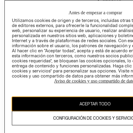
PRIVACIDAD
Antes de empezar a comprar
GIFT CARD
Utilizamos cookies de origen y de terceros, incluidas otras 
AVISO DE COO
de editores externos, para ofrecerle la funcionalidad comple
web, personalizar su experiencia de usuario, realizar análisi
personalizada en nuestros sitios web, aplicaciones y boletin
Internet y a través de plataformas de redes sociales. Con es
información sobre el usuario, los patrones de navegación y e
Al hacer clic en “Aceptar todas”, acepta y está de acuerdo
esta información con terceros, como nuestros socios publicit
cookies requeridas”, se bloquean las cookies opcionales, lo 
Perú (S/)
entrega de contenido y funciones personalizadas. Haga clic
cookies y servicios” para personalizar sus opciones. Visite 
CAMBIAR REGIÓN
cookies y uso compartido de datos para obtener más infor
Aviso de cookies y uso compartido de dat
El contenido de esta página web está protegido por copyright y es
ACEPTAR TODO
propiedad de H&M Hennes & Mauritz AB
CONFIGURACIÓN DE COOKIES Y SERVICI