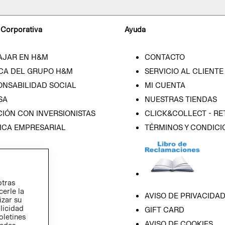
 Corporativa
Ayuda
AJAR EN H&M
CONTACTO
CA DEL GRUPO H&M
SERVICIO AL CLIENTE
ONSABILIDAD SOCIAL
MI CUENTA
SA
NUESTRAS TIENDAS
IÓN CON INVERSIONISTAS
CLICK&COLLECT - RE
ICA EMPRESARIAL
TÉRMINOS Y CONDICI
otras
cerle la
AVISO DE PRIVACIDA
izar su
blicidad
GIFT CARD
oletines
AVISO DE COOKIES