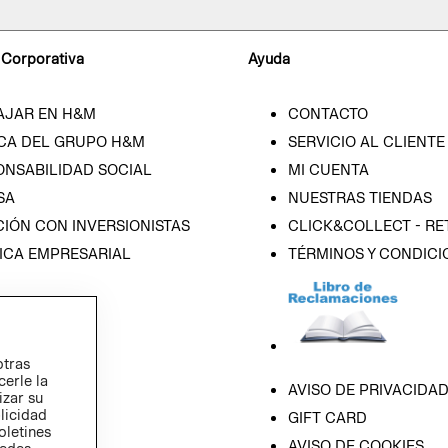
 Corporativa
Ayuda
AJAR EN H&M
CONTACTO
CA DEL GRUPO H&M
SERVICIO AL CLIENTE
ONSABILIDAD SOCIAL
MI CUENTA
SA
NUESTRAS TIENDAS
IÓN CON INVERSIONISTAS
CLICK&COLLECT - RE
ICA EMPRESARIAL
TÉRMINOS Y CONDICI
otras
cerle la
AVISO DE PRIVACIDA
izar su
blicidad
GIFT CARD
oletines
AVISO DE COOKIES