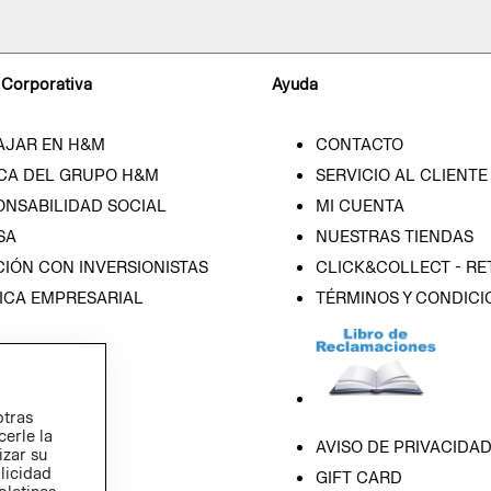
 Corporativa
Ayuda
AJAR EN H&M
CONTACTO
CA DEL GRUPO H&M
SERVICIO AL CLIENTE
ONSABILIDAD SOCIAL
MI CUENTA
SA
NUESTRAS TIENDAS
IÓN CON INVERSIONISTAS
CLICK&COLLECT - RE
ICA EMPRESARIAL
TÉRMINOS Y CONDICI
otras
cerle la
AVISO DE PRIVACIDA
izar su
blicidad
GIFT CARD