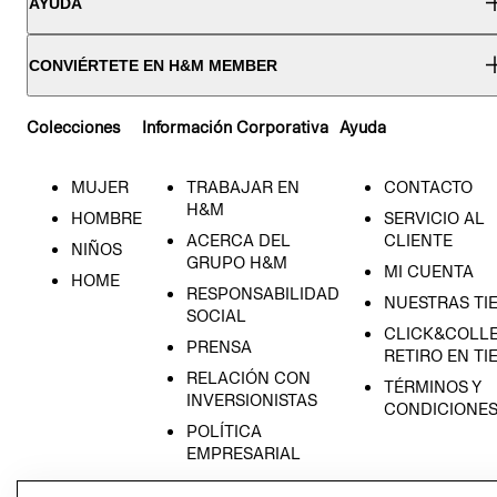
AYUDA
CONVIÉRTETE EN H&M MEMBER
Colecciones
Información Corporativa
Ayuda
MUJER
TRABAJAR EN
CONTACTO
H&M
HOMBRE
SERVICIO AL
ACERCA DEL
CLIENTE
NIÑOS
GRUPO H&M
MI CUENTA
HOME
RESPONSABILIDAD
NUESTRAS TI
SOCIAL
CLICK&COLLE
PRENSA
RETIRO EN TI
RELACIÓN CON
TÉRMINOS Y
INVERSIONISTAS
CONDICIONE
POLÍTICA
EMPRESARIAL