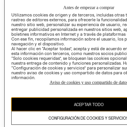
Antes de empezar a comprar
Utilizamos cookies de origen y de terceros, incluidas otras 
AVISO DE
rastreo de editores externos, para ofrecerle la funcionalid
PRIVACIDAD
nuestro sitio web, personalizar su experiencia de usuario, rea
entregar publicidad personalizada en nuestros sitios web, a
GIFT CARD
boletines informativos en Internet y a través de plataformas
AVISO DE COO
Con ese fin, recopilamos información sobre el usuario, los 
navegación y el dispositivo.
Al hacer clic en “Aceptar todas”, acepta y está de acuerdo
esta información con terceros, como nuestros socios publicit
“Solo cookies requeridas”, se bloquean las cookies opcionale
nuestra entrega de contenido y funciones personalizadas. H
“Configuración de cookies y servicios” para personalizar sus
nuestro aviso de cookies y uso compartido de datos para 
Perú (S/)
información.
Aviso de cookies y uso compartido de dato
CAMBIAR REGIÓN
ACEPTAR TODO
El contenido de esta página web está protegido por copyright y es
propiedad de H&M Hennes & Mauritz AB
CONFIGURACIÓN DE COOKIES Y SERVICIO