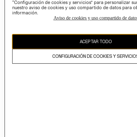
“Configuración de cookies y servicios” para personalizar sus
CAMBIAR REGIÓN
nuestro aviso de cookies y uso compartido de datos para 
información.
Aviso de cookies y uso compartido de dato
El contenido de esta página web está protegido por copyright y es
propiedad de H&M Hennes & Mauritz AB
ACEPTAR TODO
CONFIGURACIÓN DE COOKIES Y SERVICIO