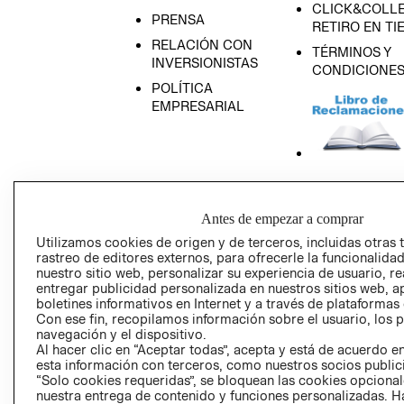
CLICK&COLLE
PRENSA
RETIRO EN TI
RELACIÓN CON
TÉRMINOS Y
INVERSIONISTAS
CONDICIONE
POLÍTICA
EMPRESARIAL
AVISO DE
PRIVACIDAD
Antes de empezar a comprar
GIFT CARD
Utilizamos cookies de origen y de terceros, incluidas otras 
rastreo de editores externos, para ofrecerle la funcionalid
AVISO DE COO
nuestro sitio web, personalizar su experiencia de usuario, rea
entregar publicidad personalizada en nuestros sitios web, a
boletines informativos en Internet y a través de plataformas
Con ese fin, recopilamos información sobre el usuario, los 
navegación y el dispositivo.
Al hacer clic en “Aceptar todas”, acepta y está de acuerdo
esta información con terceros, como nuestros socios publicit
“Solo cookies requeridas”, se bloquean las cookies opcionale
Perú (S/)
nuestra entrega de contenido y funciones personalizadas. H