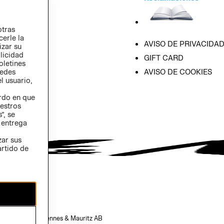
otras
cerle la
AVISO DE PRIVACIDA
izar su
blicidad
GIFT CARD
oletines
AVISO DE COOKIES
redes
l usuario,
erdo en que
estros
”, se
 entrega
zar sus
artido de
opiedad de H&M Hennes & Mauritz AB