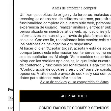
Antes de empezar a comprar
Utilizamos cookies de origen y de terceros, incluidas 
tecnologías de rastreo de editores externos, para ofre
funcionalidad completa de nuestro sitio web, personal
experiencia de usuario, realizar análisis y entregar pu
personalizada en nuestros sitios web, aplicaciones y b
informativos en Internet y a través de plataformas de 
sociales. Con ese fin, recopilamos información sobre e
los patrones de navegación y el dispositivo.
Al hacer clic en “Aceptar todas”, acepta y está de acu
compartamos esta información con terceros, como nu
socios publicitarios. Al elegir “Solo cookies requeridas
bloquean las cookies opcionales, lo que limita nuestra
de contenido y funciones personalizadas. Haga clic en
“Configuración de cookies y servicios” para personali
opciones. Visite nuestro aviso de cookies y uso comp
datos para obtener más información.
Aviso de cookies y uso compartido de datos
Perú (S/)
ACEPTAR TODO
CAMBIAR REGIÓN
CONFIGURACIÓN DE COOKIES Y SERVICIOS
El contenido de esta página web está protegido por copyright y es pr