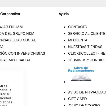
 Corporativa
Ayuda
AJAR EN H&M
CONTACTO
CA DEL GRUPO H&M
SERVICIO AL CLIENTE
ONSABILIDAD SOCIAL
MI CUENTA
SA
NUESTRAS TIENDAS
IÓN CON INVERSIONISTAS
CLICK&COLLECT - RE
ICA EMPRESARIAL
TÉRMINOS Y CONDICI
otras
cerle la
AVISO DE PRIVACIDA
izar su
blicidad
GIFT CARD
oletines
AVISO DE COOKIES